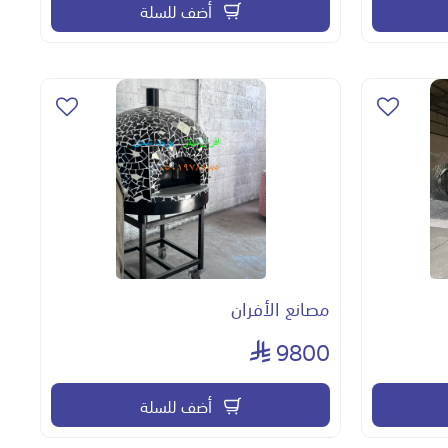
أضف للسلة
مصانع الأفران
9800
أضف للسلة