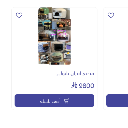
مصنع افران نابولي
9800
أضف للسلة