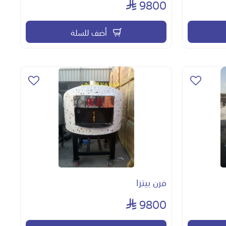
9800
أضف للسلة
فرن بيتزا
9800