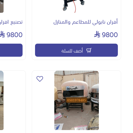
أفران نابولي للمطاعم والمنازل
تصنيع افران
9800
9800
أضف للسلة