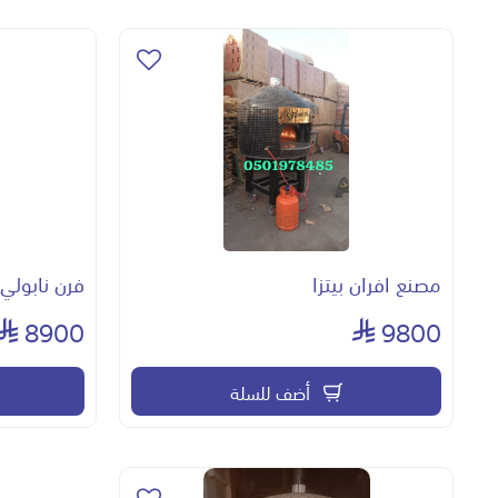
مصنع افران بيتزا
فرن نابولي 
8900
9800
أضف للسلة