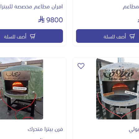
لمطاعم
افران مطاعم مخصصة للبيتزا
9800
أضف للسلة
أضف للسلة
بولي
فرن بيتزا متحرك