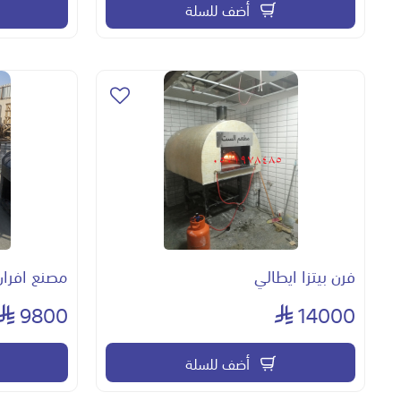
أضف للسلة
فرن بيتزا ايطالي
مصنع افران 
9800
14000
أضف للسلة