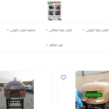
افران بيتزا نابولي
افران بيتزا ايطالي
مصنع افران نابولي
فرن فطاير