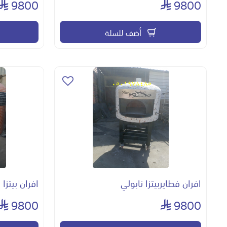
9800
9800
أضف للسلة
افران فطايربيتزا نابولي
افران بيتزا
9800
9800