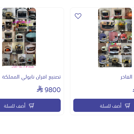
الفاخر
تصنيع افران نابولي المملكة
9800
أضف للسلة
أضف للسلة