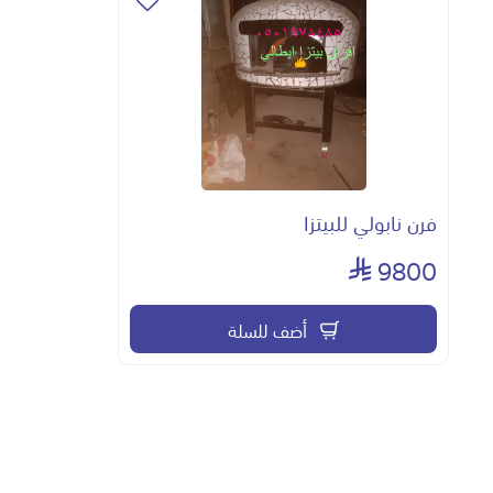
فرن نابولي للبيتزا
9800
أضف للسلة