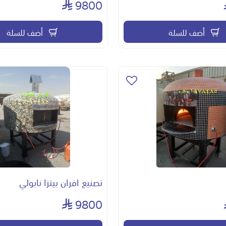
9800
أضف للسلة
أضف للسلة
تصنيع افران بيتزا نابولي
9800