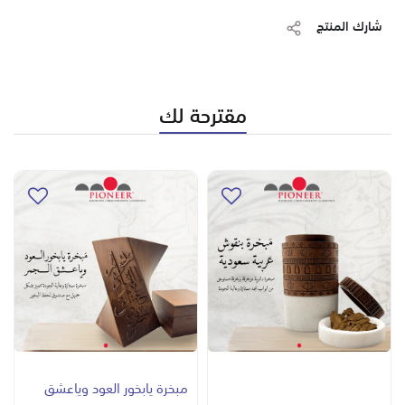
شارك المنتج
مقترحة لك
مبخرة يابخور العود وياعشق