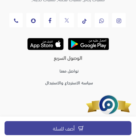
الوصول السريع
تواصل معنا
سياسة الاسترجاع والاستبدال
صور خيام ملكية
أضف للسلة
ديكورات خيام ملكيةمشبات رخام, مشبات, صور مشبات حديثة, ديكورات
صنع بكل
بواسطة
منصة متاجر