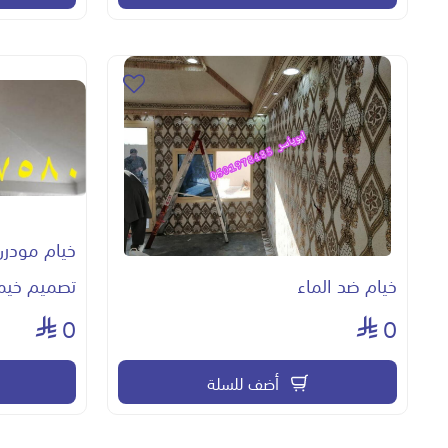
خيام مودرن
خيام ضد الماء
تصميم خيمة
0
0
أضف للسلة