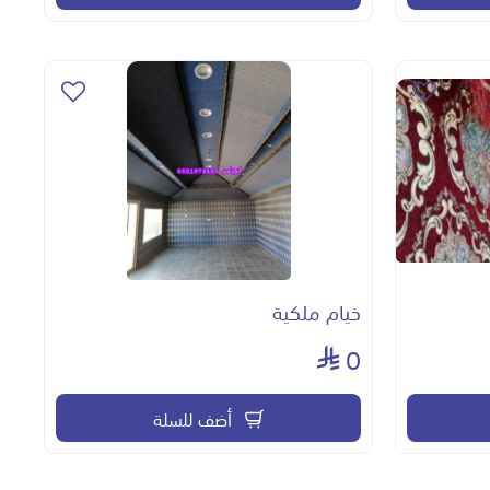
خيام ملكية
0
أضف للسلة