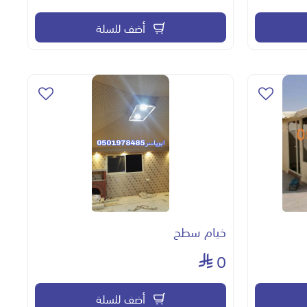
أضف للسلة
خيام سطح
0
أضف للسلة