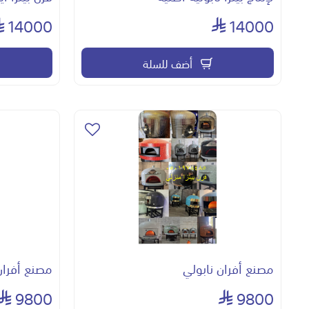
14000
14000
أضف للسلة
مصنع أفران نابولي
مصنع أفران
9800
9800