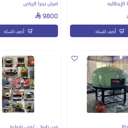
ا الإيطالية
افران بيتزا الرياض
9800
أضف للسلة
أضف للسلة
يطالي
فرن نابولي /فرن نابولية