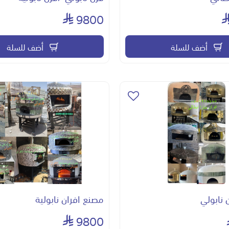
9800
أضف للسلة
أضف للسلة
 نابولي
مصنع افران نابولية
9800